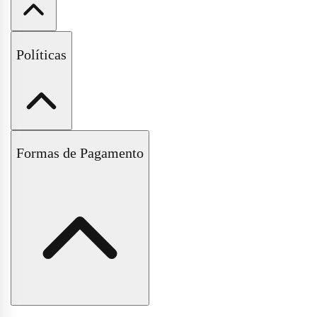
Wishlist
Fale Conosco
Políticas
Perguntas Frequentes
Políticas de Trocas e Devoluções
Formas de Pagamento
Políticas de Entrega e Frete
Políticas de Pagamento
Políticas de Privacidade