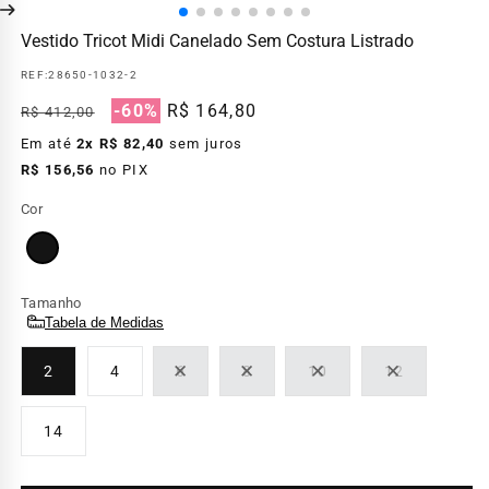
Vestido Tricot Midi Canelado Sem Costura Listrado
REF:
28650-1032-2
Preço
Preço
-60%
R$ 164,80
R$ 412,00
normal
promocional
Em até
2x R$ 82,40
sem juros
R$ 156,56
no PIX
Cor
ROXO
PROVENCE
Tamanho
Tabela de Medidas
2
4
6
8
10
12
Variante
Variante
Variante
Variante
esgotada
esgotada
esgotada
esgotada
ou
ou
ou
ou
14
indisponível
indisponível
indisponível
indisponível