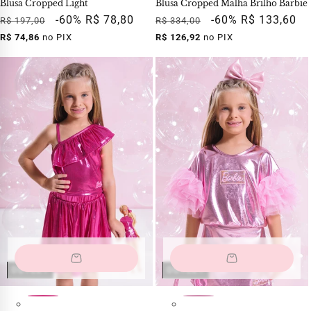
Blusa Cropped Light
Blusa Cropped Malha Brilho Barbie
Preço
Preço
-60%
R$ 78,80
Preço
Preço
-60%
R$ 133,60
R$ 197,00
R$ 334,00
normal
promocional
normal
promocional
R$ 74,86
no PIX
R$ 126,92
no PIX
OUTLET
OUTLET