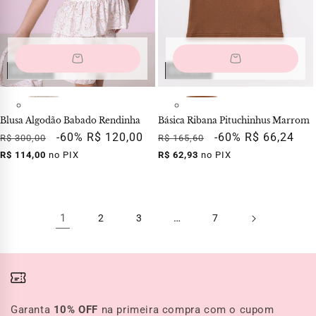
OUTLET
OUTLET
Blusa Algodão Babado Rendinha
Básica Ribana Pituchinhus Marrom
Preço
Preço
-60%
R$ 120,00
Preço
Preço
-60%
R$ 66,24
R$ 300,00
R$ 165,60
normal
promocional
normal
promocional
R$ 114,00
no PIX
R$ 62,93
no PIX
1
…
2
3
7
Garanta
10% OFF
na primeira compra com o cupom