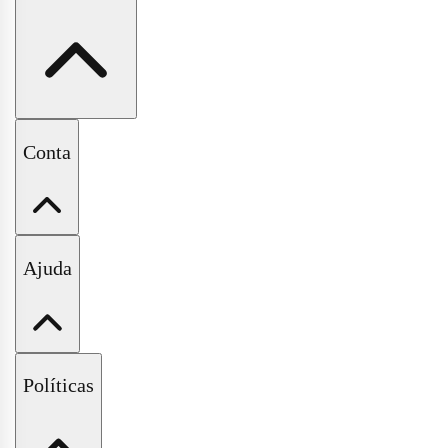
A Pituchinhus
Conta
Nossas Lojas
Minha Conta
Ajuda
Meus Pedidos
Wishlist
Fale Conosco
Políticas
Perguntas Frequentes