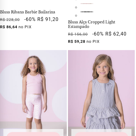
Blusa Ribana Barbie Bailarina
Preço
Preço
-60%
R$ 91,20
R$ 228,00
Blusa Alça Cropped Light
normal
promocional
Estampado
R$ 86,64
no PIX
Preço
Preço
-60%
R$ 62,40
R$ 156,00
normal
promocional
R$ 59,28
no PIX