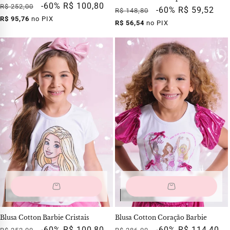
Preço
Preço
-60%
R$ 100,80
R$ 252,00
Preço
Preço
-60%
R$ 59,52
R$ 148,80
normal
promocional
R$ 95,76
no PIX
normal
promocional
R$ 56,54
no PIX
OUTLET
OUTLET
Blusa Cotton Barbie Cristais
Blusa Cotton Coração Barbie
Preço
Preço
-60%
R$ 100,80
Preço
Preço
-60%
R$ 114,40