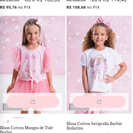
R$ 252,00
R$ 286,00
normal
promocional
normal
promocional
R$ 95,76
no PIX
R$ 108,68
no PIX
OUTLET
OUTLET
Blusa Cotton Serigrafia Barbie
Blusa Cotton Mangas de Tule
Bailarina
Barbie