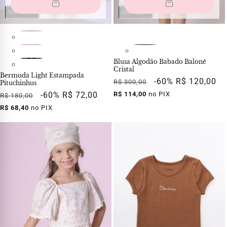
OUTLET
OUTLET
Blusa Algodão Babado Balonê
Cristal
Bermuda Light Estampada
Preço
Preço
-60%
R$ 120,00
R$ 300,00
Pituchinhus
normal
promocional
Preço
Preço
-60%
R$ 72,00
R$ 114,00
no PIX
R$ 180,00
normal
promocional
R$ 68,40
no PIX