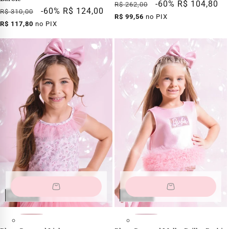
Preço
Preço
-60%
R$ 104,80
R$ 262,00
Preço
Preço
-60%
R$ 124,00
R$ 310,00
normal
promocional
R$ 99,56
no PIX
normal
promocional
R$ 117,80
no PIX
OUTLET
OUTLET