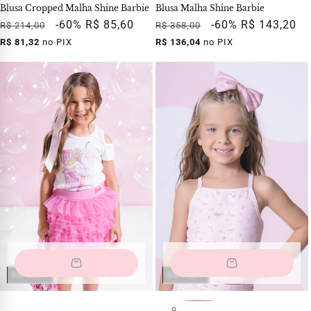
Blusa Cropped Malha Shine Barbie
Blusa Malha Shine Barbie
Preço
Preço
-60%
R$ 85,60
Preço
Preço
-60%
R$ 143,20
R$ 214,00
R$ 358,00
normal
promocional
normal
promocional
R$ 81,32
no PIX
R$ 136,04
no PIX
OUTLET
OUTLET