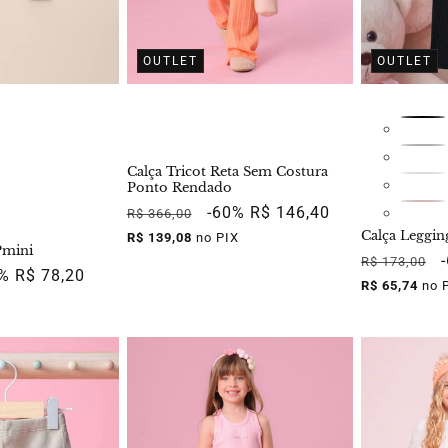
OUTLET
OUTLET
Calça Tricot Reta Sem Costura
Ponto Rendado
Preço
Preço
-60%
R$ 146,40
R$ 366,00
normal
promocional
Calça Leggin
R$ 139,08
no PIX
Pmini
Preço
R$ 173,00
ço
0%
R$ 78,20
normal
R$ 65,74
no 
mocional