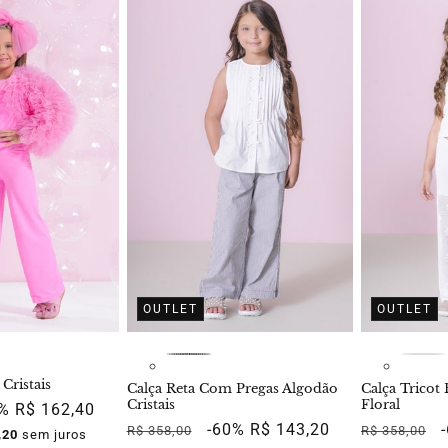
OUTLET
OUTLET
 Cristais
Calça Reta Com Pregas Algodão
Calça Tricot
Cristais
Floral
ço
0%
R$ 162,40
Preço
Preço
-60%
R$ 143,20
Preço
R$ 358,00
R$ 358,00
mocional
,20
sem juros