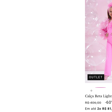
OUTLET
Calça Reta Light
Preço
Pre
-6
R$ 406,00
normal
pro
Em até
2x R$ 81