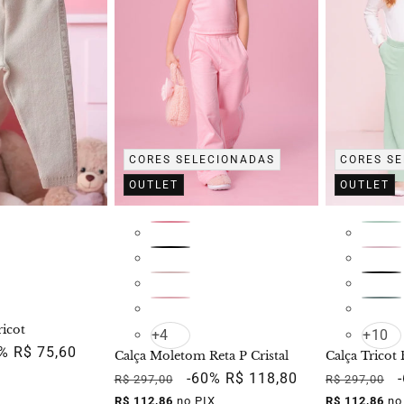
CORES SELECIONADAS
CORES S
OUTLET
OUTLET
ricot
+4
+10
ço
0%
R$ 75,60
Calça Moletom Reta P Cristal
Calça Tricot 
mocional
Preço
Preço
-60%
R$ 118,80
Preço
R$ 297,00
R$ 297,00
normal
promocional
normal
R$ 112,86
no PIX
R$ 112,86
no