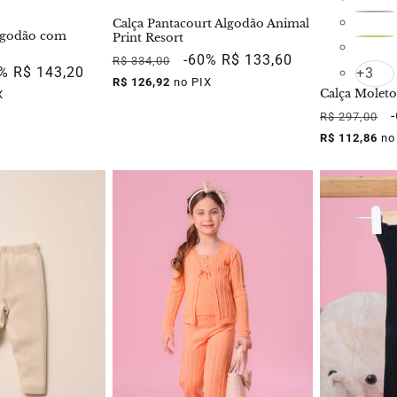
Calça Pantacourt Algodão Animal
Algodão com
Print Resort
Preço
Preço
-60%
R$ 133,60
R$ 334,00
ço
0%
R$ 143,20
+3
normal
promocional
R$ 126,92
no PIX
mocional
Calça Moleto
X
Preço
R$ 297,00
normal
R$ 112,86
no