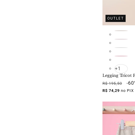
OUTLET
+1
Legging Tricot 
Preço
Pre
-6
R$ 195,50
normal
pro
R$ 74,29
no PIX