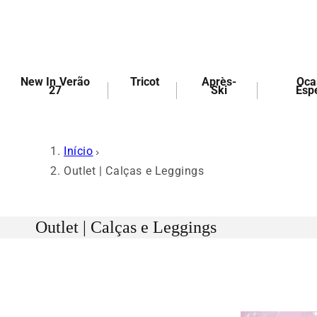
Pular
para o
conteúdo
PESQUISAR
New In Verão
Tricot
Après-
Oca
27
Ski
Esp
Início
Outlet | Calças e Leggings
Outlet | Calças e Leggings