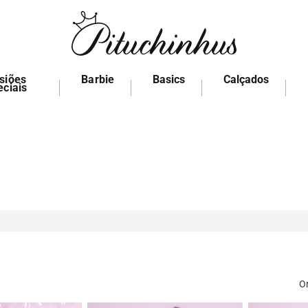
siões
Barbie
Basics
Calçados
eciais
O