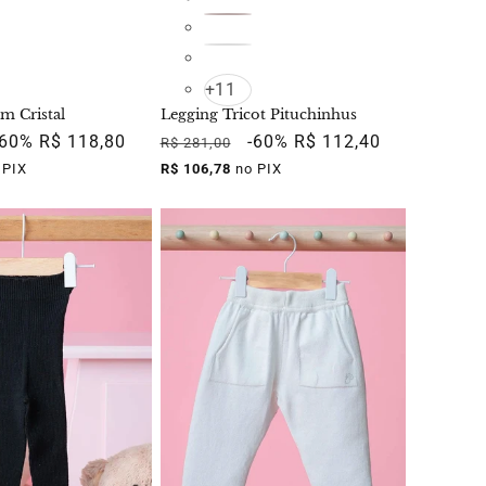
+11
m Cristal
Legging Tricot Pituchinhus
Preço
-60%
R$ 118,80
Preço
Preço
-60%
R$ 112,40
R$ 281,00
promocional
normal
promocional
 PIX
R$ 106,78
no PIX