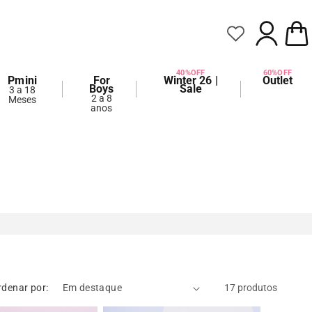
FAZER
CARRIN
LOGIN
40%OFF
60%OFF
Pmini
For
Winter 26 |
Outlet
Boys
Sale
3 a 18
2 a 8
Meses
anos
rdenar por:
17 produtos