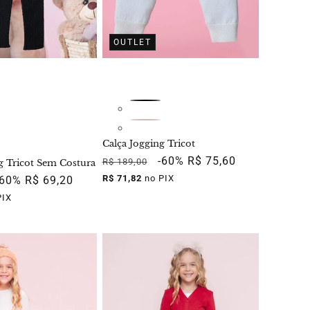
OUTLET
Calça Jogging Tricot
Preço
Preço
-60%
R$ 75,60
R$ 189,00
g Tricot Sem Costura
normal
promocional
R$ 71,82
no PIX
Preço
-60%
R$ 69,20
promocional
PIX