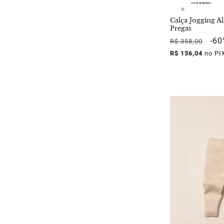
Calça Jogging 
Pregas
Preço
Pre
-6
R$ 358,00
normal
pro
R$ 136,04
no PI