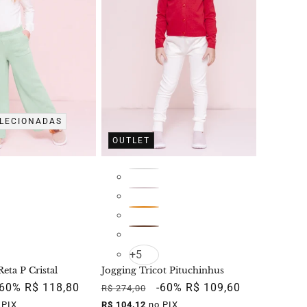
ELECIONADAS
OUTLET
+5
Reta P Cristal
Jogging Tricot Pituchinhus
Preço
-60%
R$ 118,80
Preço
Preço
-60%
R$ 109,60
R$ 274,00
promocional
normal
promocional
 PIX
R$ 104,12
no PIX