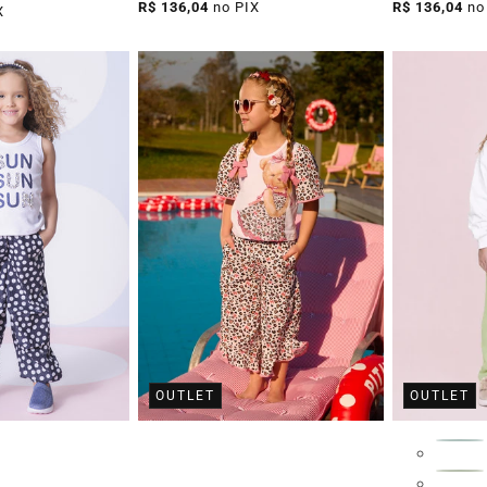
normal
promocional
normal
R$ 136,04
no PIX
R$ 136,04
no
X
OUTLET
OUTLET