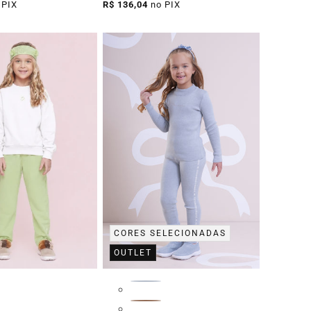
promocional
normal
promocional
 PIX
R$ 136,04
no PIX
CORES SELECIONADAS
OUTLET