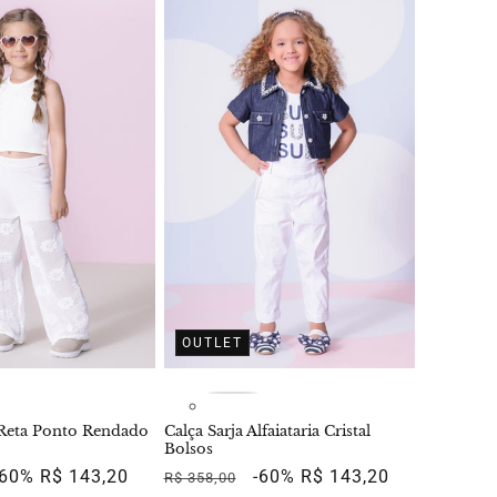
OUTLET
 Reta Ponto Rendado
Calça Sarja Alfaiataria Cristal
Bolsos
Preço
-60%
R$ 143,20
Preço
Preço
-60%
R$ 143,20
R$ 358,00