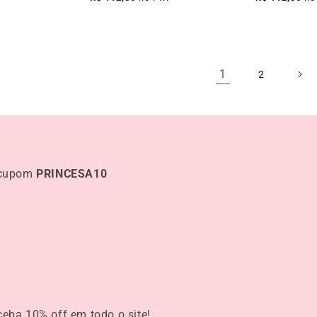
1
2
 cupom
PRINCESA10
eceba
10% off
em todo o site!