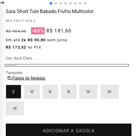
Saia Short Tule Babado Frufru Multicolor
REF:
29677-926-2
Preço
Preço
-60%
R$ 181,60
R$ 454,00
normal
promocional
Em até
2x R$ 90,80
sem juros
R$ 172,52
no PIX
Cor:
Azul Claro
Azul
Tamanho
Claro
Tabela de Medidas
2
4
6
8
10
12
Variante
Variante
Variante
Variante
Variante
esgotada
esgotada
esgotada
esgotada
esgotada
ou
ou
ou
ou
ou
14
indisponível
indisponível
indisponível
indisponível
indisponível
Variante
esgotada
ou
indisponível
ADICIONAR A SACOLA