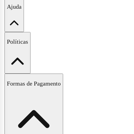
Minha Conta
Ajuda
Meus Pedidos
Wishlist
Fale Conosco
Políticas
Perguntas Frequentes
Políticas de Trocas e Devoluções
Formas de Pagamento
Políticas de Entrega e Frete
Políticas de Pagamento
Políticas de Privacidade