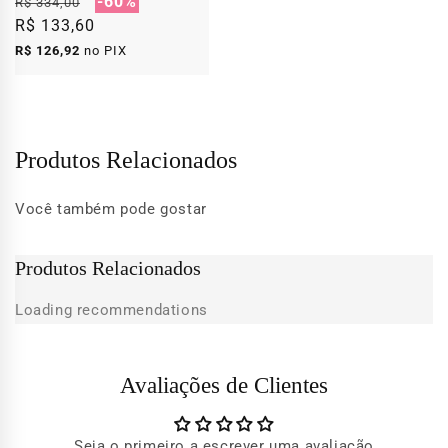
Preço
Preço
-60%
R$ 334,00
normal
R$ 133,60
promocional
R$ 126,92
no PIX
Produtos Relacionados
Você também pode gostar
Produtos Relacionados
Loading recommendations
Avaliações de Clientes
Seja o primeiro a escrever uma avaliação