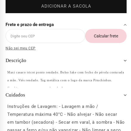
indisponível
ADICIONAR A SACOLA
Frete e prazo de entrega
Calcular frete
Não sei meu CEP
Descrição
Maxi casaco tricot ponto rendado. Bolso fake com fecho de pérola costurada
a mão. Viés rendado. Tag metálica com o logo da marca Pituchinhus.
Combina com outras peças da coleção.
Cuidados
Instruções de Lavagem: - Lavagem a mão /
Temperatura máxima 40°C - Não alvejar - Não secar
em tambor (secadora) - Secar em varal, à sombra - Não
passar a ferro e/ou não vaporizar - Não limpar a seco