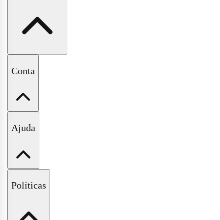
A Pituchinhus
Conta
Nossas Lojas
Minha Conta
Ajuda
Meus Pedidos
Wishlist
Fale Conosco
Políticas
Perguntas Frequentes