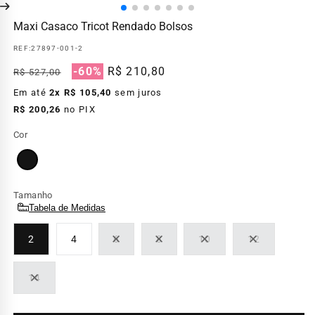
Maxi Casaco Tricot Rendado Bolsos
REF:
27897-001-2
Preço
Preço
-60%
R$ 210,80
R$ 527,00
normal
promocional
Em até
2x R$ 105,40
sem juros
R$ 200,26
no PIX
Cor
Preto
Tamanho
Tabela de Medidas
2
4
6
8
10
12
Variante
Variante
Variante
Variante
esgotada
esgotada
esgotada
esgotada
ou
ou
ou
ou
14
indisponível
indisponível
indisponível
indisponível
Variante
esgotada
ou