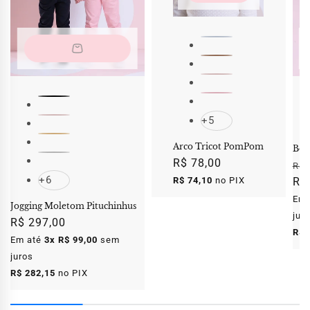
S
+5
Arco Tricot PomPom
Bot
Preço
R$ 78,00
Pr
R$ 
normal
+6
R$ 74,10
no PIX
no
R$
Em 
Jogging Moletom Pituchinhus
jur
Preço
R$ 297,00
R$ 
normal
Em até
3x R$ 99,00
sem
juros
R$ 282,15
no PIX