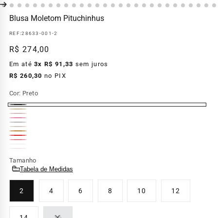
Blusa Moletom Pituchinhus
REF:
28633-001-2
Preço
R$ 274,00
normal
Em até
3x R$ 91,33
sem juros
R$ 260,30
no PIX
Cor:
Preto
Preto
Bege
Rosa
Rosa
Mescla
Dolce
Ninive
Médio
Ocre
Claro
Vermelho
Rosa
Off
Variante
Lavanda
Variante
Persa
Tamanho
White
esgotada
esgotada
Tabela de Medidas
ou
ou
indisponível
2
4
6
8
10
12
indisponível
14
16