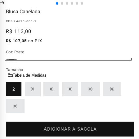
Blusa Canelada
REF:
24636-001-2
Preço
R$ 113,00
normal
R$ 107,35
no PIX
Cor:
Preto
Preto
Branco
Tamanho
Tabela de Medidas
2
4
6
8
10
12
Variante
Variante
Variante
Variante
Variante
esgotada
esgotada
esgotada
esgotada
esgotada
ou
ou
ou
ou
ou
14
indisponível
indisponível
indisponível
indisponível
indisponível
Variante
esgotada
ou
indisponível
ADICIONAR A SACOLA