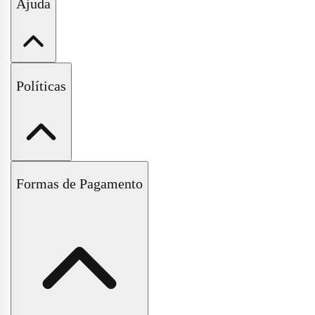
Minha Conta
Ajuda
Meus Pedidos
Wishlist
Fale Conosco
Políticas
Perguntas Frequentes
Políticas de Trocas e Devoluções
Formas de Pagamento
Políticas de Entrega e Frete
Políticas de Pagamento
Políticas de Privacidade