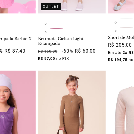
OUTLET
Short de Mo
ampada Barbie X
Bermuda Ciclista Light
Estampado
Preço
R$ 205,00
ço
0%
R$ 87,40
Preço
Preço
-60%
R$ 60,00
R$ 150,00
normal
Em até
2x R$
mocional
normal
promocional
R$ 57,00
no PIX
R$ 194,75
no