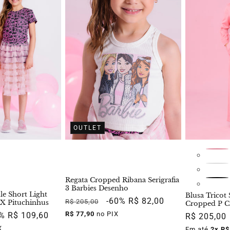
OUTLET
Regata Cropped Ribana Serigrafia
3 Barbies Desenho
le Short Light
Blusa Tricot
Preço
Preço
-60%
R$ 82,00
R$ 205,00
 X Pituchinhus
Cropped P Cr
normal
promocional
R$ 77,90
no PIX
ço
0%
R$ 109,60
Preço
R$ 205,00
mocional
normal
X
Em até
2x R$