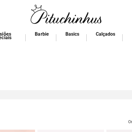
siões
Barbie
Basics
Calçados
eciais
O