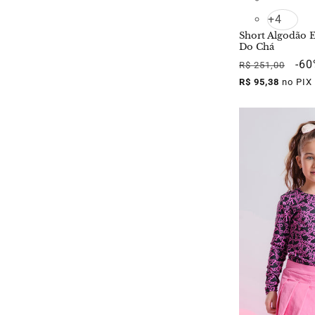
+4
Short Algodão 
Do Chá
Preço
Pre
-6
R$ 251,00
normal
pro
R$ 95,38
no PIX