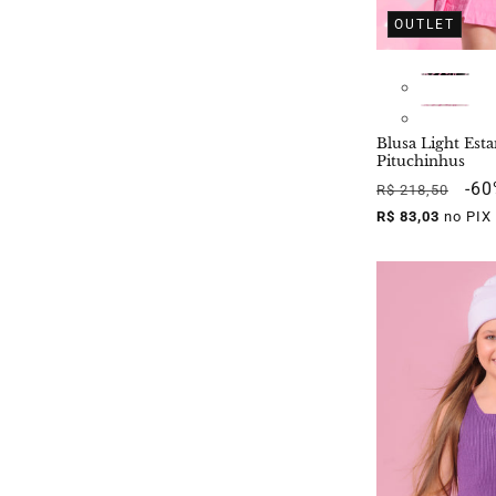
OUTLET
Blusa Light Est
Pituchinhus
Preço
Pre
-6
R$ 218,50
normal
pro
R$ 83,03
no PIX