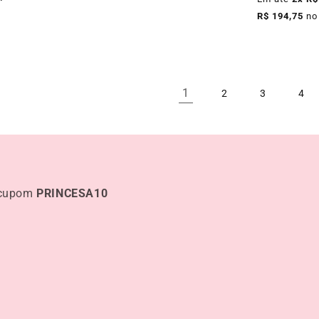
R$ 194,75
no
1
2
3
4
 cupom
PRINCESA10