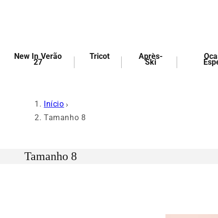
Pular
para o
conteúdo
PESQUISAR
New In Verão
Tricot
Après-
Oca
27
Ski
Esp
Início
Tamanho 8
Tamanho 8