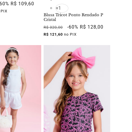
Preço
-60%
R$ 109,60
+1
promocional
 PIX
Blusa Tricot Ponto Rendado P
Cristal
Preço
Preço
-60%
R$ 128,00
R$ 320,00
normal
promocional
R$ 121,60
no PIX