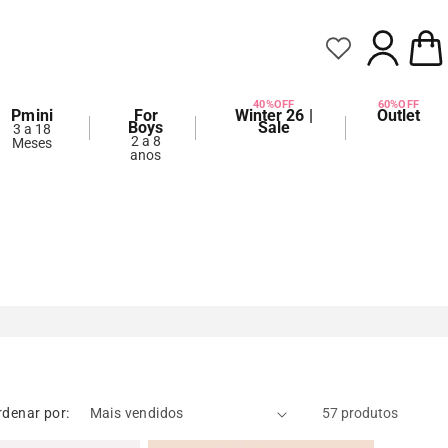
FAZER
CARRIN
LOGIN
40%OFF
60%OFF
Pmini
For
Winter 26 |
Outlet
Boys
Sale
3 a 18
2 a 8
Meses
anos
rdenar por:
57 produtos