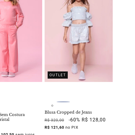
OUTLET
Blusa Cropped de Jeans
 Sem Costura
istal
Preço
Preço
-60%
R$ 128,00
R$ 320,00
normal
promocional
R$ 121,60
no PIX
 102,50
sem juros