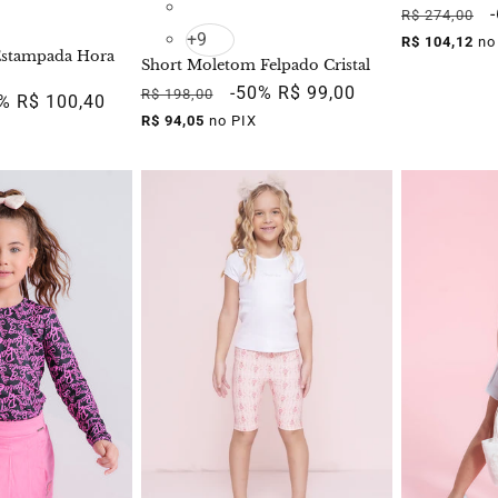
Preço
R$ 274,00
+9
normal
R$ 104,12
no
Estampada Hora
Short Moletom Felpado Cristal
Preço
Preço
-50%
R$ 99,00
R$ 198,00
ço
0%
R$ 100,40
normal
promocional
R$ 94,05
no PIX
mocional