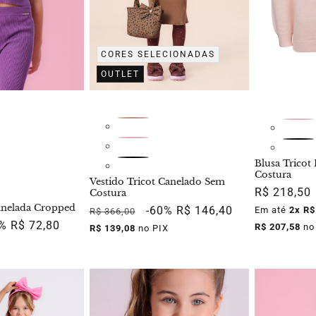
CORES SELECIONADAS
OUTLET
Blusa Tricot 
Costura
Vestido Tricot Canelado Sem
Preço
R$ 218,50
Costura
anelada Cropped
normal
Preço
Preço
-60%
R$ 146,40
Em até
2x R$
R$ 366,00
ço
0%
R$ 72,80
normal
promocional
R$ 207,58
no
R$ 139,08
no PIX
mocional