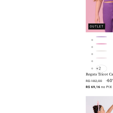
OUTLET
+2
Regata Tricot C
Preço
Pre
-6
R$ 182,00
normal
pro
R$ 69,16
no PIX