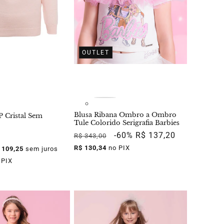
OUTLET
Blusa Ribana Ombro a Ombro
P Cristal Sem
Tule Colorido Serigrafia Barbies
Preço
Preço
-60%
R$ 137,20
R$ 343,00
normal
promocional
R$ 130,34
no PIX
 109,25
sem juros
 PIX