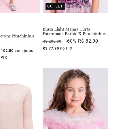
OUTLET
Blusa Light Manga Curta
Estampada Barbie X Pituchinhus
letom Pituchinhus
Preço
Preço
-60%
R$ 82,00
R$ 205,00
normal
promocional
R$ 77,90
no PIX
 102,50
sem juros
 PIX