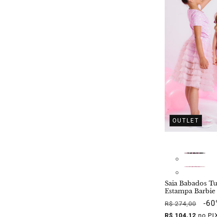
OUTLET
Saia Babados Tu
Estampa Barbie
Preço
Pre
-6
R$ 274,00
normal
pro
R$ 104,12
no PI