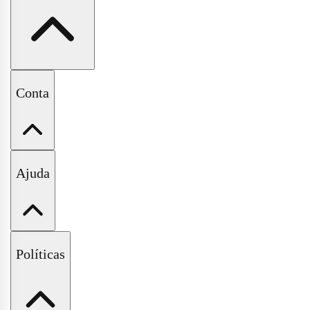
A Pituchinhus
Conta
Nossas Lojas
Minha Conta
Ajuda
Meus Pedidos
Wishlist
Fale Conosco
Políticas
Perguntas Frequentes