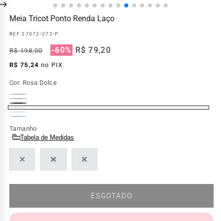
Meia Tricot Ponto Renda Laço
REF:
27072-272-P
Preço
Preço
-60%
R$ 79,20
R$ 198,00
normal
promocional
R$ 75,24
no PIX
Cor:
Rosa Dolce
Cinza
Bege
Preto
Mescla
Rosa
Variante
Mescla
Off
Azul
Variante
Dolce
esgotada
Tamanho
White
Fauna
esgotada
Tabela de Medidas
ou
ou
indisponível
P
M
G
indisponível
Variante
Variante
Variante
esgotada
esgotada
esgotada
ou
ou
ou
indisponível
indisponível
indisponível
ESGOTADO