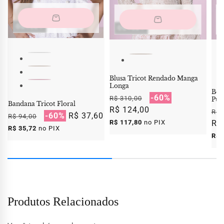
OUTLET
OUTLET
O
Blusa Tricot Rendado Manga
Longa
Bol
Preço
Preço
-60%
R$ 310,00
Puff
Bandana Tricot Floral
normal
R$ 124,00
promocional
Pr
R$ 
Preço
Preço
-60%
R$ 37,60
R$ 94,00
R$ 117,80
no PIX
no
R$
normal
promocional
R$ 35,72
no PIX
R$ 
Produtos Relacionados