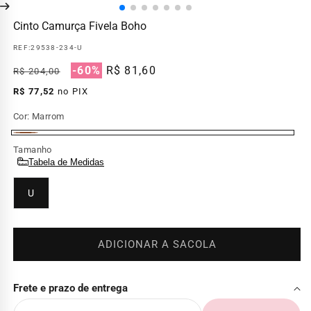
Cinto Camurça Fivela Boho
REF:
29538-234-U
Preço
Preço
-60%
R$ 81,60
R$ 204,00
normal
promocional
R$ 77,52
no PIX
Cor:
Marrom
Marrom
Tamanho
Tabela de Medidas
U
ADICIONAR A SACOLA
Frete e prazo de entrega