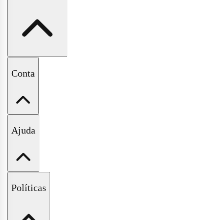
A Pituchinhus
Conta
Nossas Lojas
Minha Conta
Ajuda
Meus Pedidos
Wishlist
Fale Conosco
Políticas
Perguntas Frequentes