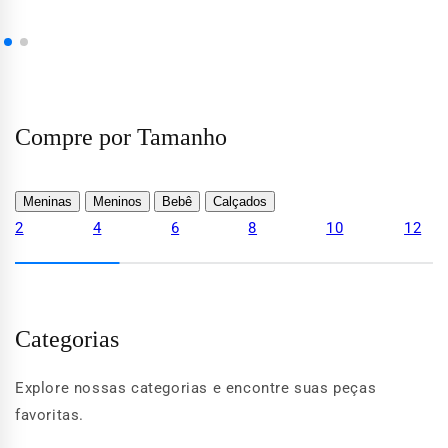
Compre por Tamanho
Meninas
Meninos
Bebê
Calçados
2
4
6
8
10
12
Categorias
Explore nossas categorias e encontre suas peças
favoritas.