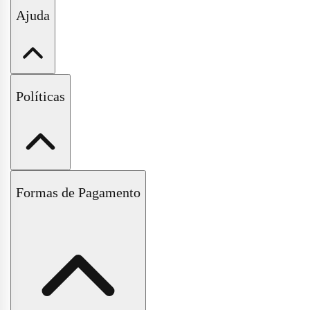
Minha Conta
Ajuda
Meus Pedidos
Wishlist
Fale Conosco
Políticas
Perguntas Frequentes
Políticas de Trocas e Devoluções
Formas de Pagamento
Políticas de Entrega e Frete
Políticas de Pagamento
Políticas de Privacidade