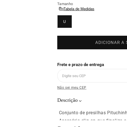
Rosa
Tamanho
Pink
Tabela de Medidas
U
ADICIONAR A
Frete e prazo de entrega
Não sei meu CEP
Descrição
Conjunto de presilhas Pituchinh
Acessório clip on que finaliza