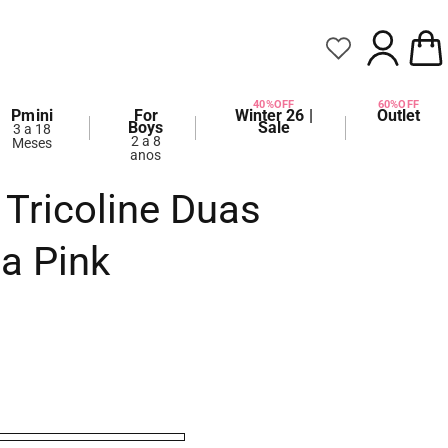
FAZER
CARRIN
LOGIN
40%OFF
60%OFF
Pmini
For
Winter 26 |
Outlet
Boys
Sale
3 a 18
2 a 8
Meses
anos
 Tricoline Duas
a Pink