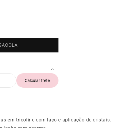
 SACOLA
Calcular frete
us em tricoline com laço e aplicação de cristais.
 os looks com charme.