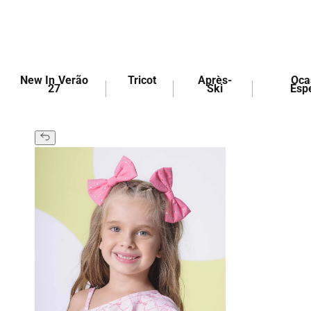
Pular
para o
conteúdo
PESQUISAR
New In Verão
Tricot
Après-
Oca
27
Ski
Esp