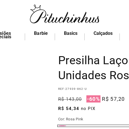
siões
Barbie
Basics
Calçados
eciais
Presilha Laço
Unidades Ros
REF:
27939-862-U
Preço
Preço
-60%
R$ 57,20
R$ 143,00
normal
promocional
R$ 54,34
no PIX
Cor:
Rosa Pink