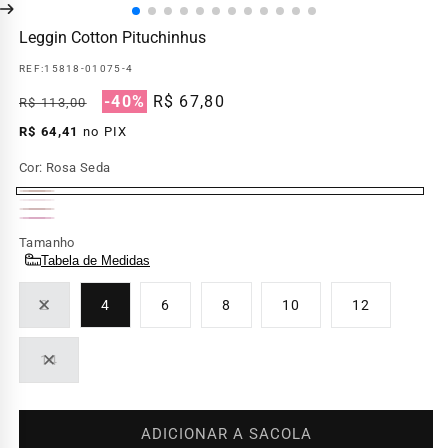
Leggin Cotton Pituchinhus
REF:
15818-01075-4
Preço
Preço
-40%
R$ 67,80
R$ 113,00
normal
promocional
R$ 64,41
no PIX
Cor:
Rosa Seda
Rosa
Rosa
Variante
Rosa
Seda
Roseira
Variante
Baby
esgotada
Tamanho
Dolce
esgotada
Tabela de Medidas
ou
ou
indisponível
2
4
6
8
10
12
indisponível
Variante
esgotada
ou
14
indisponível
Variante
esgotada
ou
indisponível
ADICIONAR A SACOLA