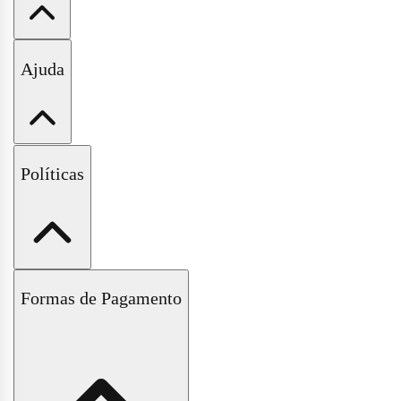
Minha Conta
Ajuda
Meus Pedidos
Wishlist
Fale Conosco
Políticas
Perguntas Frequentes
Políticas de Trocas e Devoluções
Formas de Pagamento
Políticas de Entrega e Frete
Políticas de Pagamento
Políticas de Privacidade