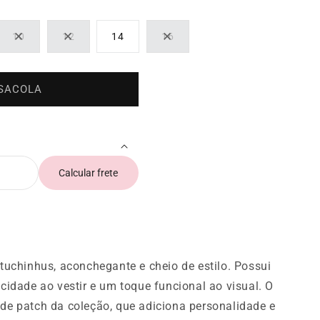
10
12
14
16
Variante
Variante
Variante
esgotada
esgotada
esgotada
ou
ou
ou
indisponível
indisponível
indisponível
 SACOLA
Calcular frete
ituchinhus, aconchegante e cheio de estilo. Possui
icidade ao vestir e um toque funcional ao visual. O
 de patch da coleção, que adiciona personalidade e