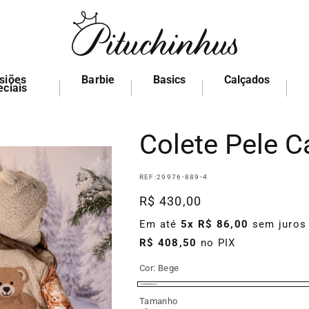
siões
Barbie
Basics
Calçados
eciais
Colete Pele C
REF:
29976-889-4
Preço
R$ 430,00
normal
Em até
5x R$ 86,00
sem juros
R$ 408,50
no PIX
Cor:
Bege
Bege
Tamanho