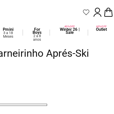
FAZER
CARRIN
LOGIN
40%OFF
60%OFF
Pmini
For
Winter 26 |
Outlet
Boys
Sale
3 a 18
2 a 8
Meses
anos
arneirinho Aprés-Ski