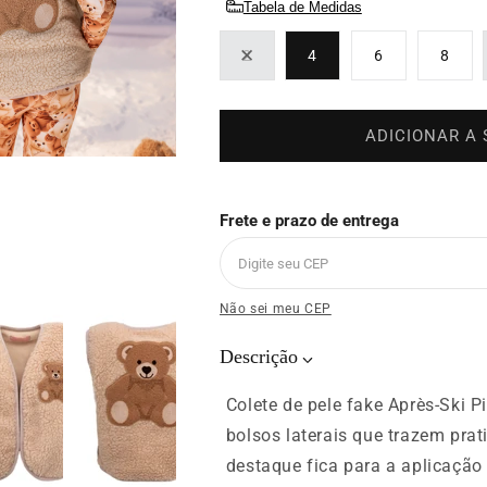
Tabela de Medidas
2
4
6
8
Variante
esgotada
ou
indisponível
ADICIONAR A
Frete e prazo de entrega
Não sei meu CEP
Descrição
Colete de pele fake Après-Ski P
bolsos laterais que trazem prat
destaque fica para a aplicação