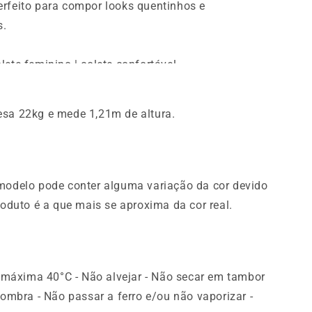
rfeito para compor looks quentinhos e
s.
colete feminino | colete confortável
esa 22kg e mede 1,21m de altura.
 modelo pode conter alguma variação da cor devido
roduto é a que mais se aproxima da cor real.
áxima 40°C - Não alvejar - Não secar em tambor
sombra - Não passar a ferro e/ou não vaporizar -