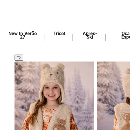
Pular
para o
conteúdo
PESQUISAR
New In Verão
Tricot
Après-
Oca
27
Ski
Esp