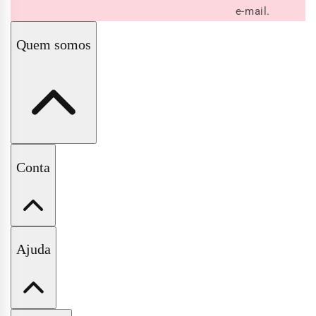
e-mail.
Quem somos
A Pituchinhus
Conta
Nossas Lojas
Minha Conta
Ajuda
Meus Pedidos
Wishlist