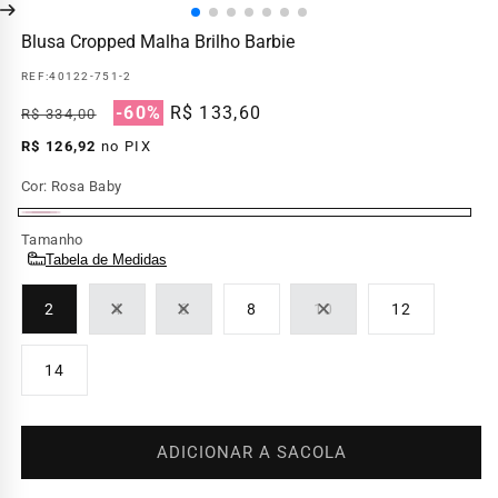
Blusa Cropped Malha Brilho Barbie
REF:
40122-751-2
Preço
Preço
-60%
R$ 133,60
R$ 334,00
normal
promocional
R$ 126,92
no PIX
Cor:
Rosa Baby
Rosa
Tamanho
Baby
Tabela de Medidas
2
4
6
8
10
12
Variante
Variante
Variante
esgotada
esgotada
esgotada
ou
ou
ou
14
indisponível
indisponível
indisponível
ADICIONAR A SACOLA