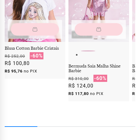
OUTLET
OUTLET
O
Blusa Cotton Barbie Cristais
Preço
Preço
-60%
R$ 252,00
normal
R$ 100,80
promocional
Bermuda Saia Malha Shine
Blu
Barbie
Bar
R$ 95,76
no PIX
Preço
Preço
-60%
Pr
R$ 310,00
R$ 
normal
R$ 124,00
promocional
no
R$
R$ 117,80
no PIX
R$ 