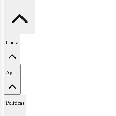
A Pituchinhus
Conta
Nossas Lojas
Minha Conta
Ajuda
Meus Pedidos
Wishlist
Fale Conosco
Políticas
Perguntas Frequentes