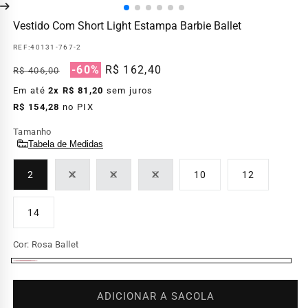
Vestido Com Short Light Estampa Barbie Ballet
REF:
40131-767-2
Preço
Preço
-60%
R$ 162,40
R$ 406,00
normal
promocional
Em até
2x R$ 81,20
sem juros
R$ 154,28
no PIX
Tamanho
Tabela de Medidas
2
4
6
8
10
12
Variante
Variante
Variante
esgotada
esgotada
esgotada
ou
ou
ou
14
indisponível
indisponível
indisponível
Cor:
Rosa Ballet
Rosa
Ballet
ADICIONAR A SACOLA