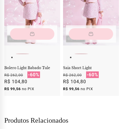
OUTLET
OUTLET
Bolero Light Babado Tule
Saia Short Light
Preço
Preço
-60%
Preço
Preço
-60%
R$ 262,00
R$ 262,00
normal
R$ 104,80
promocional
normal
R$ 104,80
promocional
R$ 99,56
no PIX
R$ 99,56
no PIX
Produtos Relacionados